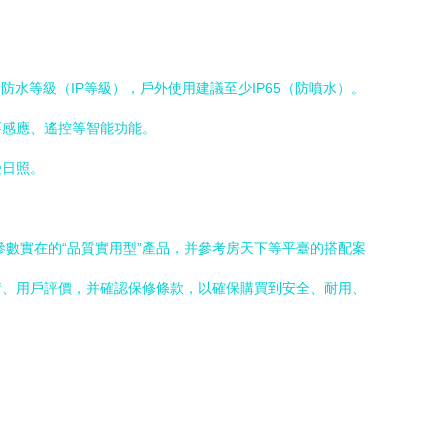
水等級（IP等級），戶外使用建議至少IP65（防噴水）。
要感應、遙控等智能功能。
受日照。
數實在的“品質實用型”產品，并參考房天下等平臺的搭配案
情、用戶評價，并確認保修條款，以確保購買到安全、耐用、