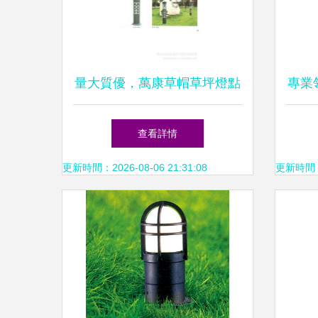
量大質優，萬康草帽草坪燈點
專業
亮墅園之美 —— 走近常州萬
質戶
查看詳情
康燈飾的匠心之作
中山
更新時間：2026-08-06 21:31:08
更新時間：20