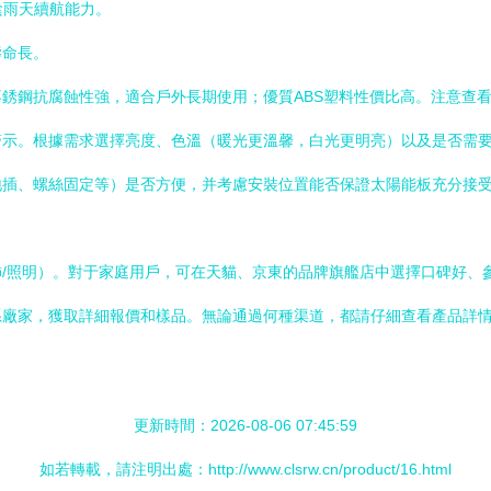
陰雨天續航能力。
壽命長。
銹鋼抗腐蝕性強，適合戶外長期使用；優質ABS塑料性價比高。注意查看防
警示。根據需求選擇亮度、色溫（暖光更溫馨，白光更明亮）以及是否需
地插、螺絲固定等）是否方便，并考慮安裝位置能否保證太陽能板充分接
/照明）。對于家庭用戶，可在天貓、京東的品牌旗艦店中選擇口碑好、參
系廠家，獲取詳細報價和樣品。無論通過何種渠道，都請仔細查看產品詳
更新時間：2026-08-06 07:45:59
如若轉載，請注明出處：http://www.clsrw.cn/product/16.html