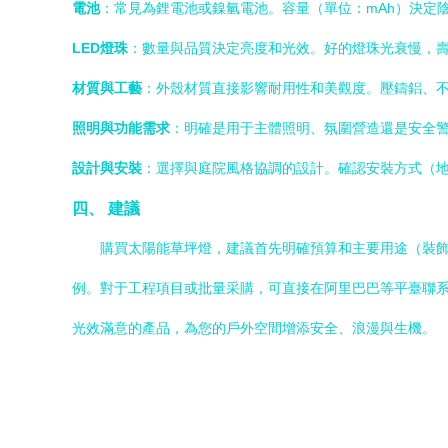
電池
：常見為鋰電池或鎳氫電池。容量（單位：mAh）決定
LED燈珠
：數量與品質決定亮度和光效。好的燈珠光衰慢，
材質與工藝
：外殼材質直接影響耐用性和美觀度。壓鑄鋁、不
照明與功能需求
：明確是用于主體照明、氛圍營造還是安全
設計與安裝
：選擇與庭院風格協調的設計。確認安裝方式（
四、 建議
購買太陽能草坪燈，建議首先明確預算和主要用途（裝飾
例。對于工程項目或批量采購，可直接在阿里巴巴等平臺聯
光效滿意的產品，為您的戶外空間增添安全、浪漫與生機。