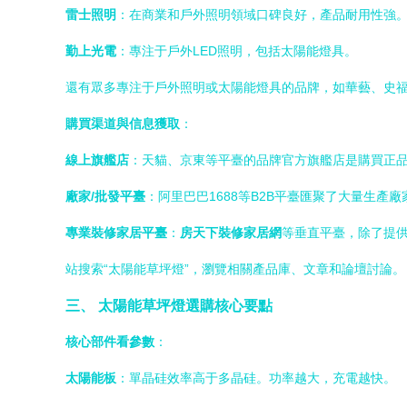
雷士照明
：在商業和戶外照明領域口碑良好，產品耐用性強
勤上光電
：專注于戶外LED照明，包括太陽能燈具。
還有眾多專注于戶外照明或太陽能燈具的品牌，如華藝、史
購買渠道與信息獲取
：
線上旗艦店
：天貓、京東等平臺的品牌官方旗艦店是購買正
廠家/批發平臺
：阿里巴巴1688等B2B平臺匯聚了大量生
專業裝修家居平臺
：
房天下裝修家居網
等垂直平臺，除了提
站搜索“太陽能草坪燈”，瀏覽相關產品庫、文章和論壇討論。
三、 太陽能草坪燈選購核心要點
核心部件看參數
：
太陽能板
：單晶硅效率高于多晶硅。功率越大，充電越快。