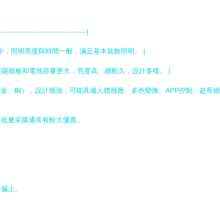
------------------------------------|
D燈珠較少，照明亮度與時間一般，滿足基本裝飾照明。 |
銹鋼），太陽能板和電池容量更大，亮度高、續航久，設計多樣。 |
質材料（如鋁合金、銅），設計感強，可能具備人體感應、多色變換、APP控制、超
、批量采購通常有較大優惠。
等偏上。