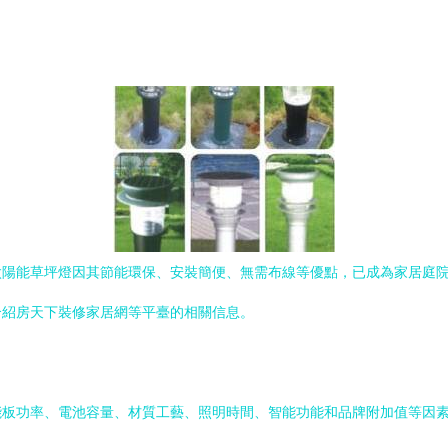
太陽能草坪燈因其節能環保、安裝簡便、無需布線等優點，已成為家居庭
介紹房天下裝修家居網等平臺的相關信息。
能板功率、電池容量、材質工藝、照明時間、智能功能和品牌附加值等因